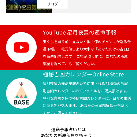
ブログ
2025.11.02
芸能界
テニス
YouTube 星月夜景の運命予報
スポーツ
宝くじを買う前に見ないと損！億のチャンスが巡る金
運予報。一粒万倍日より大事な『あなただけの吉日』
を毎週配信します。 ご視聴頂く前に、あなたの所属
競馬
部屋を調べてからご覧ください。
社会
極秘吉凶カレンダーOnline Store
星月夜景の運命予報占いで使用される27種類の部屋
テニス四大大会・五輪
別吉凶カレンダーのPDFファイルをご購入頂けます。
特別な意味を持つ極秘吉凶カレンダーは、日々の生活
テニス四大大会・五輪
に運を呼び込みます。 あなたの所属部屋番号を調べ
てからご購入ください。
鑑定及び出演依頼
運命予報占いとは
YouTube
あなたの所属部屋を探そう！