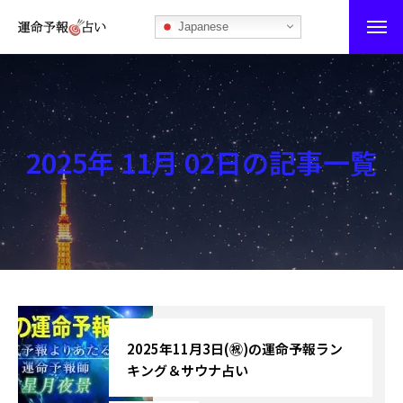
Japanese
運命予報占い
運命予報占いとは
2025年 11月 02日の記事一覧
あなたの所属部屋を探そう！
最恐の相性占い
秘伝公開！吉凶カレンダー
記事カテゴリー
ブログ
2025年11月3日(㊗)の運命予報ラン
キング＆サウナ占い
お知らせ