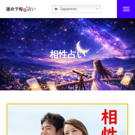
Japanese
運命予報占い
運命予報占いとは
相性占い
あなたの所属部屋を探そう！
最恐の相性占い
秘伝公開！吉凶カレンダー
記事カテゴリー
ブログ
お知らせ