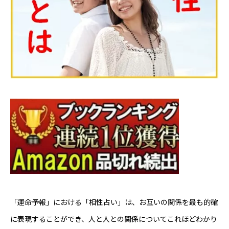
芸能界
テニス
スポーツ
競馬
社会
テニス四大大会・五輪
テニス四大大会・五輪
鑑定及び出演依頼
「運命予報」における「相性占い」は、お互いの関係を最も的確
に表現することができ、人と人との関係についてこれほどわかり
YouTube