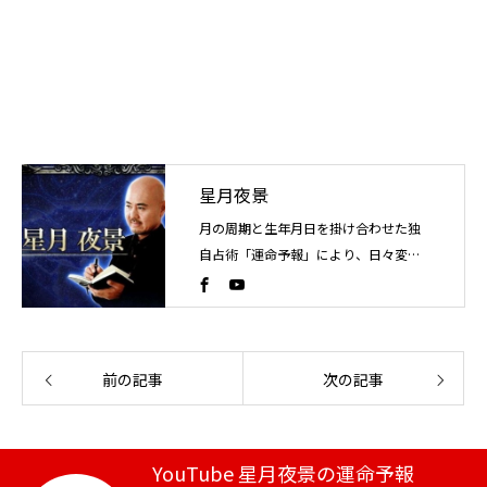
星月夜景
月の周期と生年月日を掛け合わせた独
自占術「運命予報」により、日々変化
する運気の流れを読み解く占い師。こ
れまでに4万人以上を鑑定。
前の記事
次の記事
YouTube 星月夜景の運命予報