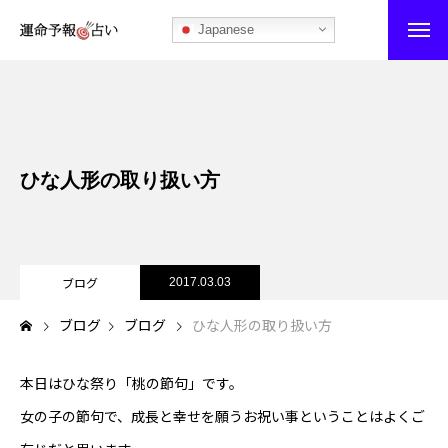
Japanese
運命予報占い
運命予報占いとは
ひな人形の取り扱い方
あなたの所属部屋を探そう！
最恐の相性占い
秘伝公開！吉凶カレンダー
ブログ
2017.03.03
ブログ
ブログ
ひな人形の取り扱い方
記事カテゴリー
ブログ
本日はひな祭り「桃の節句」です。
女の子の節句で、成長と幸せを願うお祝い事ということはよくご
お知らせ