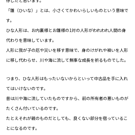
存じだと思います。
「雛（ひいな）」とは、小さくてかわいらしいものという意味で
芸能界
す。
テニス
ひな人形は、お内裏様とお雛様の1対の人形がわれわれ人間の身
代わりを意味しています。
スポーツ
人形に我が子の厄や災いを移す意味で、身のけがれや禍いを人形
競馬
に移し代わらせ、川や海に流して無事な成長を祈るものでした。
社会
つまり、ひな人形はもったいないからといって中古品を手に入れ
テニス四大大会・五輪
てはいけないのです。
昔は川や海に流していたものですから、前の所有者の悪いものが
テニス四大大会・五輪
たくさん付いているのです。
鑑定及び出演依頼
たとえそれが親のものだとしても、良くない部分を宿っているこ
とになるのです。
YouTube