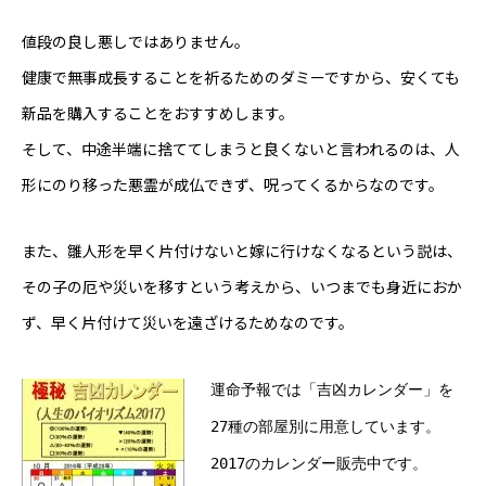
Online Store
値段の良し悪しではありません。
健康で無事成長することを祈るためのダミーですから、安くても
新品を購入することをおすすめします。
そして、中途半端に捨ててしまうと良くないと言われるのは、人
形にのり移った悪霊が成仏できず、呪ってくるからなのです。
また、雛人形を早く片付けないと嫁に行けなくなるという説は、
その子の厄や災いを移すという考えから、いつまでも身近におか
ず、早く片付けて災いを遠ざけるためなのです。
運命予報では「吉凶カレンダー」を
27種の部屋別に用意しています。
2017のカレンダー販売中です。