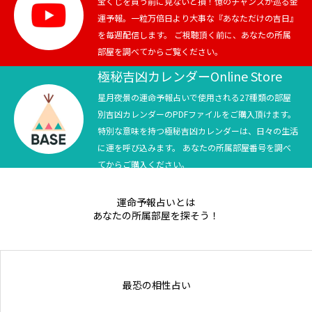
宝くじを買う前に見ないと損！億のチャンスが巡る金
運予報。一粒万倍日より大事な『あなただけの吉日』
を毎週配信します。 ご視聴頂く前に、あなたの所属
部屋を調べてからご覧ください。
極秘吉凶カレンダーOnline Store
星月夜景の運命予報占いで使用される27種類の部屋
別吉凶カレンダーのPDFファイルをご購入頂けます。
特別な意味を持つ極秘吉凶カレンダーは、日々の生活
に運を呼び込みます。 あなたの所属部屋番号を調べ
てからご購入ください。
運命予報占いとは
あなたの所属部屋を探そう！
最恐の相性占い