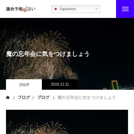
Japanese
運命予報占い
運命予報占いとは
魔の忘年会に気をつけましょう
あなたの所属部屋を探そう！
最恐の相性占い
秘伝公開！吉凶カレンダー
ブログ
2016.12.11
ブログ
ブログ
魔の忘年会に気をつけましょう
記事カテゴリー
ブログ
お知らせ