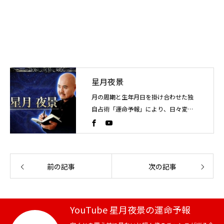
星月夜景
月の周期と生年月日を掛け合わせた独
自占術「運命予報」により、日々変化
する運気の流れを読み解く占い師。こ
れまでに4万人以上を鑑定。
前の記事
次の記事
YouTube 星月夜景の運命予報