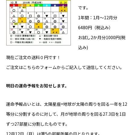
です。
1年間：1月～12月分
6480円（税込み）
お試し2か月分1000円(税
込み)
現在ご注文の送料０円です！
ご注文は
こちらのフォーム
からご記入して送信してください。
明日の運命予報をお知せします。
運命予報占いとは、太陽星座=地球が太陽の周りを回る一年を12
等分に分割するのに対して、月が地球の周りを回る27.3日を1日
ずつ27部屋に分割したものです。
12月12日（月）は第5の部屋所属の日となります。