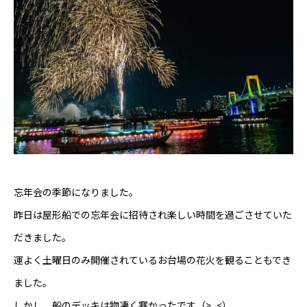
芸能界
テニス
スポーツ
競馬
社会
忘年会の季節になりました。
テニス四大大会・五輪
昨日は屋形船での忘年会に招待され楽しい時間を過ごさせていた
テニス四大大会・五輪
だきました。
運よく土曜日のみ開催されているお台場の花火を観ることもでき
鑑定及び出演依頼
ました。
YouTube
しかし、船のデッキは物凄く寒かったです（>‗<）