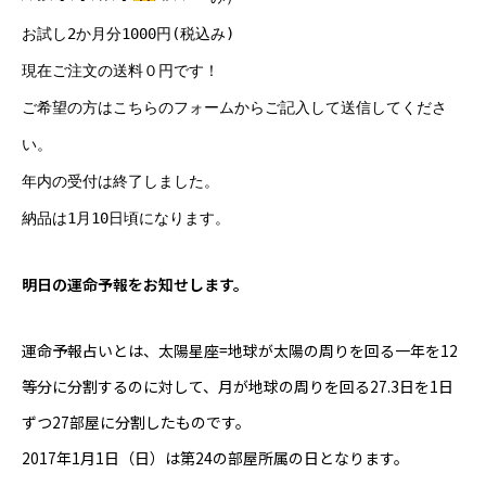
Online Store
お試し2か月分1000円(税込み)
現在ご注文の送料０円です！
ご希望の方は
こちらのフォーム
からご記入して送信してくださ
い。
年内の受付は終了しました。
納品は1月10日頃になります。
明日の運命予報をお知せします。
運命予報占いとは、太陽星座=地球が太陽の周りを回る一年を12
等分に分割するのに対して、月が地球の周りを回る27.3日を1日
ずつ27部屋に分割したものです。
2017年1月1日（日）は第24の部屋所属の日となります。