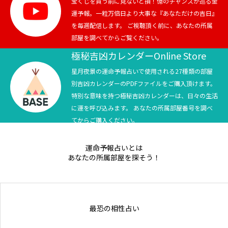
宝くじを買う前に見ないと損！億のチャンスが巡る金
運予報。一粒万倍日より大事な『あなただけの吉日』
を毎週配信します。 ご視聴頂く前に、あなたの所属
部屋を調べてからご覧ください。
極秘吉凶カレンダーOnline Store
星月夜景の運命予報占いで使用される27種類の部屋
別吉凶カレンダーのPDFファイルをご購入頂けます。
特別な意味を持つ極秘吉凶カレンダーは、日々の生活
に運を呼び込みます。 あなたの所属部屋番号を調べ
てからご購入ください。
運命予報占いとは
あなたの所属部屋を探そう！
最恐の相性占い