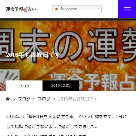
Japanese
運命予報占い
運命予報占いとは
2016年も最終日です
あなたの所属部屋を探そう！
最恐の相性占い
秘伝公開！吉凶カレンダー
ブログ
2016.12.31
ブログ
ブログ
2016年も最終日です
記事カテゴリー
ブログ
2016年は「毎日1日を大切に生きる」という目標を立て、1日と
して無駄に過ごさないように過ごしてきました。
お知らせ