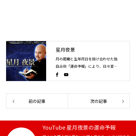
星月夜景
月の周期と生年月日を掛け合わせた独
自占術「運命予報」により、日々変化
する運気の流れを読み解く占い師。こ
れまでに4万人以上を鑑定。
前の記事
次の記事
YouTube 星月夜景の運命予報