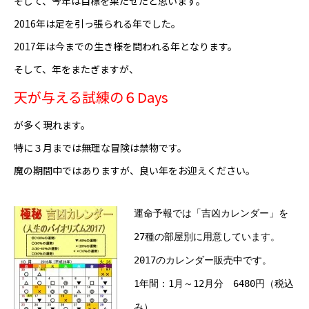
そして、今年は目標を果たせたと思います。
2016年は足を引っ張られる年でした。
芸能界
2017年は今までの生き様を問われる年となります。
テニス
そして、年をまたぎますが、
スポーツ
天が与える試練の６Days
が多く現れます。
競馬
特に３月までは無理な冒険は禁物です。
社会
魔の期間中ではありますが、良い年をお迎えください。
テニス四大大会・五輪
運命予報では「吉凶カレンダー」を
テニス四大大会・五輪
27種の部屋別に用意しています。
2017のカレンダー販売中です。
鑑定及び出演依頼
1年間：1月～12月分 6480円（税込
YouTube
み）