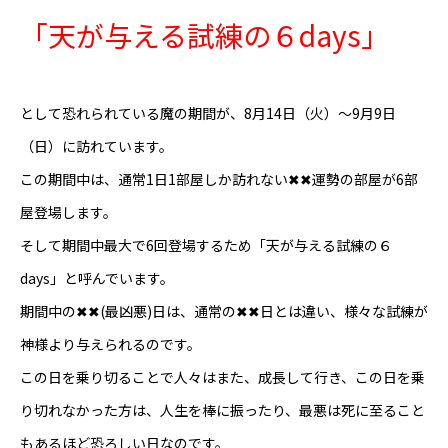
「天が与える試練の６days」
Online Store
として恐れられている魔の期間が、8月14日（火）～9月9日
（日）に訪れています。
この期間中は、通常1日1部屋しか訪れない✖✖運勢の部屋が6部
屋登場します。
そして期間中最大で6回登場するため「天が与える試練の６
days」と呼んでいます。
期間中の✖✖(最凶悪)日は、通常の✖✖日とは違い、様々な試練が
神様より与えられるのです。
この日を乗り切ることで人々はまた、成長して行き、この日を乗
り切れなかった方は、人生を棒に振ったり、最悪は死に至ること
もあるほど恐ろしい日なのです。