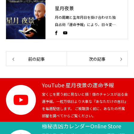
星月夜景
月の周期と生年月日を掛け合わせた独
自占術「運命予報」により、日々変化
する運気の流れを読み解く占い師。こ
れまでに4万人以上を鑑定。
前の記事
次の記事
YouTube 星月夜景の運命予報
宝くじを買う前に見ないと損！億のチャンスが巡る金
運予報。一粒万倍日より大事な『あなただけの吉日』
を毎週配信します。 ご視聴頂く前に、あなたの所属
部屋を調べてからご覧ください。
極秘吉凶カレンダーOnline Store