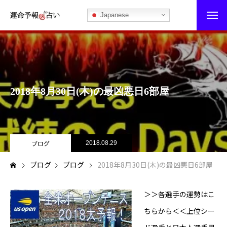
Japanese
運命予報占い
運命予報占いとは
2018年8月30日(木)の最凶悪日6部屋
あなたの所属部屋を探そう！
最恐の相性占い
秘伝公開！吉凶カレンダー
ブログ
2018.08.29
ブログ
ブログ
2018年8月30日(木)の最凶悪日6部屋
記事カテゴリー
ブログ
＞＞各選手の運勢はこ
ちらから＜＜上位シー
お知らせ