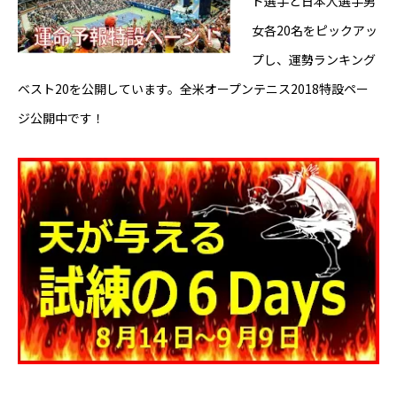
ド選手と日本人選手男
女各20名をピックアッ
芸能界
プし、運勢ランキング
テニス
ベスト20を公開しています。全米オープンテニス2018特設ペー
ジ公開中です！
スポーツ
競馬
社会
テニス四大大会・五輪
テニス四大大会・五輪
鑑定及び出演依頼
YouTube