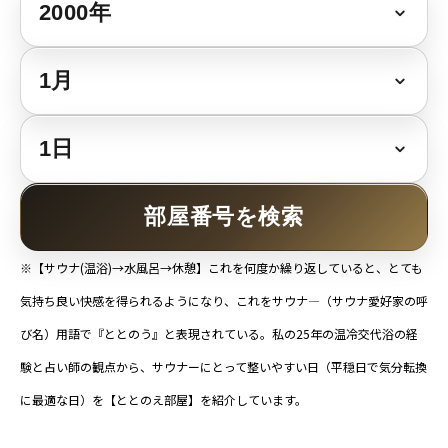
部屋番号を検索
※【サウナ(温浴)→水風呂→休憩】これを何度か繰り返していると、とても
気持ち良い快感を得られるようになり、これをサウナ―（サウナ愛好家の呼
び名）用語で『ととのう』と表現されている。私の25年の温冷交代浴の経
験と占い師の観点から、サウナーにとって整いやすい日（平穏日で気分転換
に最適な日）を【ととのえ部屋】を紹介しています。