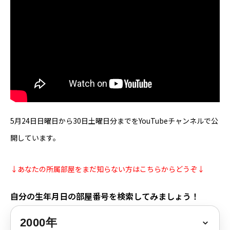
芸能界
テニス
スポーツ
競馬
5月24日日曜日から30日土曜日分までをYouTubeチャンネルで公
社会
開しています。
テニス四大大会・五輪
↓あなたの所属部屋をまだ知らない方はこちらからどうぞ↓
テニス四大大会・五輪
自分の生年月日の部屋番号を検索してみましょう！
鑑定及び出演依頼
YouTube