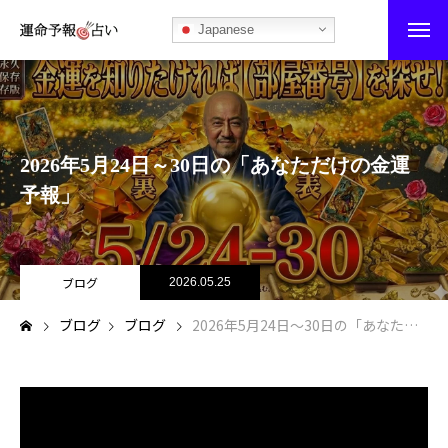
Japanese
運命予報占い
運命予報占いとは
2026年5月24日～30日の「あなただけの金運
あなたの所属部屋を探そう！
予報」
最恐の相性占い
秘伝公開！吉凶カレンダー
ブログ
2026.05.25
ブログ
ブログ
2026年5月24日～30日の「あなただけの金運予報」
記事カテゴリー
ブログ
お知らせ