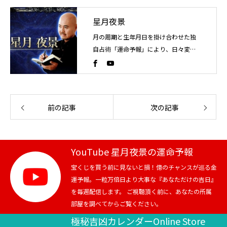
星月夜景
月の周期と生年月日を掛け合わせた独
自占術「運命予報」により、日々変化
する運気の流れを読み解く占い師。こ
れまでに4万人以上を鑑定。
前の記事
次の記事
YouTube 星月夜景の運命予報
宝くじを買う前に見ないと損！億のチャンスが巡る金
運予報。一粒万倍日より大事な『あなただけの吉日』
を毎週配信します。 ご視聴頂く前に、あなたの所属
部屋を調べてからご覧ください。
極秘吉凶カレンダーOnline Store