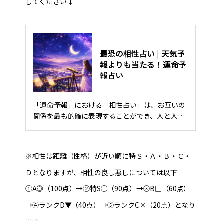
してください↓
最恐の相性占い | 天気予
報よりも当たる！運命予
報占い
「運命予報」における「相性占い」は、お互いの
関係を最も的確に表現することができ、人と人と
の関係についてこれほどわかりやすく言い当てる
ことができるものは他に類を見ないでしょう。
※相性は距離（性格）が近い順に特Ｓ・Ａ・Ｂ・Ｃ・
Ｄとなりますが、相性の良し悪しについては以下
①A◎（100点）→②特S○（90点）→③B□（60点）
→④ランクD▼（40点）→⑤ランクC×（20点）となり
ます。