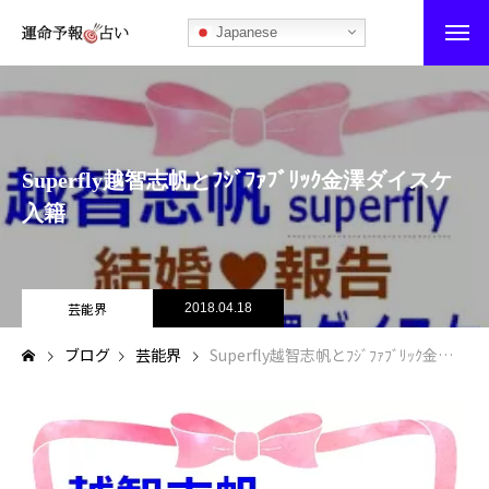
Japanese
運命予報占い
運命予報占いとは
Superfly越智志帆とﾌｼﾞﾌｧﾌﾞﾘｯｸ金澤ダイスケ
あなたの所属部屋を探そう！
入籍
最恐の相性占い
秘伝公開！吉凶カレンダー
芸能界
2018.04.18
ブログ
芸能界
Superfly越智志帆とﾌｼﾞﾌｧﾌﾞﾘｯｸ金澤ダイスケ入籍
記事カテゴリー
ブログ
お知らせ