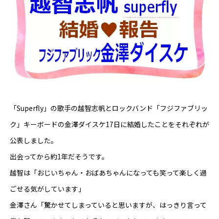
芸能界
テニス
スポーツ
競馬
「Superfly」の歌手の越智志帆とロックバンド「フジファブリッ
社会
ク」キーボードの金澤ダイスケ17日に結婚したことをそれぞれが
テニス四大大会・五輪
公表しました。
出会ってから約1年だそうです。
テニス四大大会・五輪
越智は「おじいちゃん・おばあちゃんになっても笑って楽しく過
鑑定及び出演依頼
ごせる気がしています」
金澤さん「驚かせてしまっていると思いますが、はっきり言って
YouTube