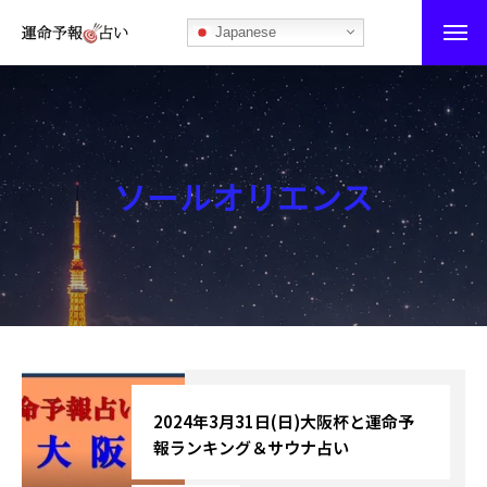
Japanese
運命予報占い
運命予報占いとは
ソールオリエンス
あなたの所属部屋を探そう！
最恐の相性占い
秘伝公開！吉凶カレンダー
記事カテゴリー
ブログ
2024年3月31日(日)大阪杯と運命予
報ランキング＆サウナ占い
お知らせ