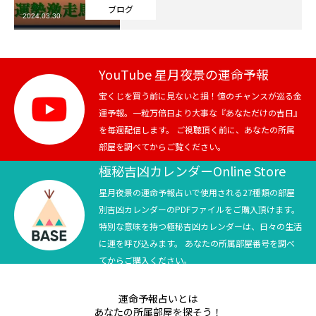
ブログ
2024.03.30
芸能界
テニス
YouTube 星月夜景の運命予報
スポーツ
宝くじを買う前に見ないと損！億のチャンスが巡る金
運予報。一粒万倍日より大事な『あなただけの吉日』
を毎週配信します。 ご視聴頂く前に、あなたの所属
競馬
部屋を調べてからご覧ください。
社会
極秘吉凶カレンダーOnline Store
星月夜景の運命予報占いで使用される27種類の部屋
テニス四大大会・五輪
別吉凶カレンダーのPDFファイルをご購入頂けます。
特別な意味を持つ極秘吉凶カレンダーは、日々の生活
テニス四大大会・五輪
に運を呼び込みます。 あなたの所属部屋番号を調べ
てからご購入ください。
鑑定及び出演依頼
運命予報占いとは
YouTube
あなたの所属部屋を探そう！