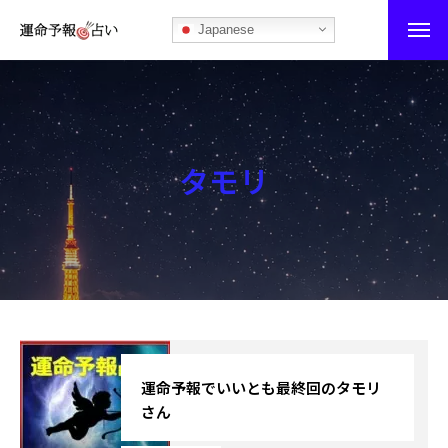
Japanese
運命予報占い
運命予報占いとは
タモリ
あなたの所属部屋を探そう！
最恐の相性占い
秘伝公開！吉凶カレンダー
記事カテゴリー
ブログ
運命予報でいいとも最終回のタモリ
さん
お知らせ