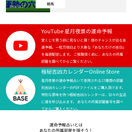
競馬
2019.12.27
芸能界
テニス
YouTube 星月夜景の運命予報
スポーツ
宝くじを買う前に見ないと損！億のチャンスが巡る金
運予報。一粒万倍日より大事な『あなただけの吉日』
を毎週配信します。 ご視聴頂く前に、あなたの所属
競馬
部屋を調べてからご覧ください。
社会
極秘吉凶カレンダーOnline Store
星月夜景の運命予報占いで使用される27種類の部屋
テニス四大大会・五輪
別吉凶カレンダーのPDFファイルをご購入頂けます。
特別な意味を持つ極秘吉凶カレンダーは、日々の生活
テニス四大大会・五輪
に運を呼び込みます。 あなたの所属部屋番号を調べ
てからご購入ください。
鑑定及び出演依頼
運命予報占いとは
YouTube
あなたの所属部屋を探そう！