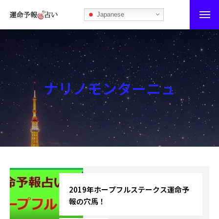
Japanese
運命予報占い
運命予報占いとは
ナリノモンターニュ
あなたの所属部屋を探そう！
最恐の相性占い
秘伝公開！吉凶カレンダー
記事カテゴリー
ブログ
2019年ホープフルステークス運命予
報の穴馬！
お知らせ