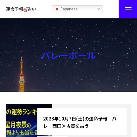
Japanese
運命予報占い
運命予報占いとは
バレーボール
あなたの所属部屋を探そう！
最恐の相性占い
秘伝公開！吉凶カレンダー
記事カテゴリー
ブログ
2023年10月7日(土)の運命予報 バ
レー西田×古賀を占う
お知らせ