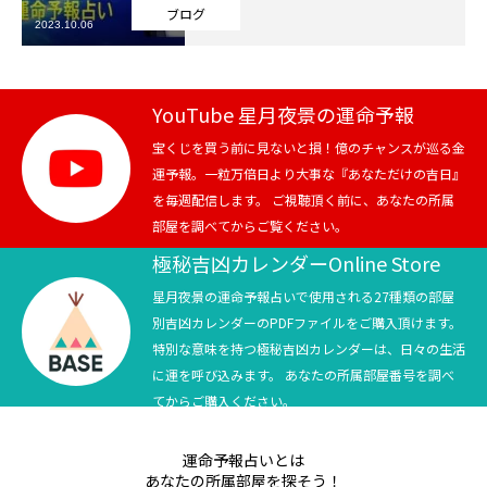
ブログ
2023.10.06
芸能界
テニス
YouTube 星月夜景の運命予報
スポーツ
宝くじを買う前に見ないと損！億のチャンスが巡る金
運予報。一粒万倍日より大事な『あなただけの吉日』
を毎週配信します。 ご視聴頂く前に、あなたの所属
競馬
部屋を調べてからご覧ください。
社会
極秘吉凶カレンダーOnline Store
星月夜景の運命予報占いで使用される27種類の部屋
テニス四大大会・五輪
別吉凶カレンダーのPDFファイルをご購入頂けます。
特別な意味を持つ極秘吉凶カレンダーは、日々の生活
テニス四大大会・五輪
に運を呼び込みます。 あなたの所属部屋番号を調べ
てからご購入ください。
鑑定及び出演依頼
運命予報占いとは
YouTube
あなたの所属部屋を探そう！