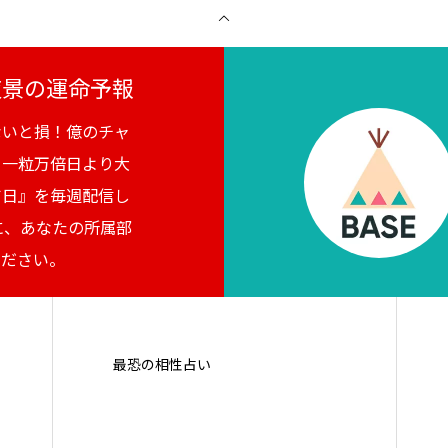
月夜景の運命予報
ないと損！億のチャ
。一粒万倍日より大
吉日』を毎週配信し
に、あなたの所属部
ください。
最恐の相性占い