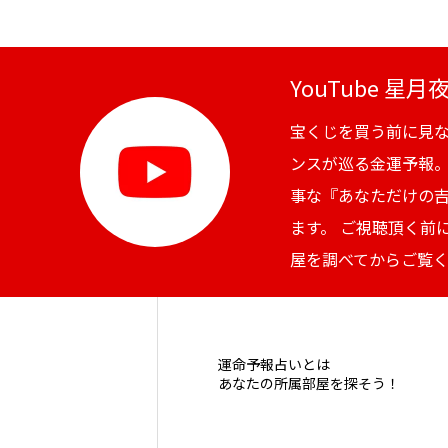
YouTube 星
宝くじを買う前に見
ンスが巡る金運予報
事な『あなただけの
ます。 ご視聴頂く前
屋を調べてからご覧
運命予報占いとは
あなたの所属部屋を探そう！