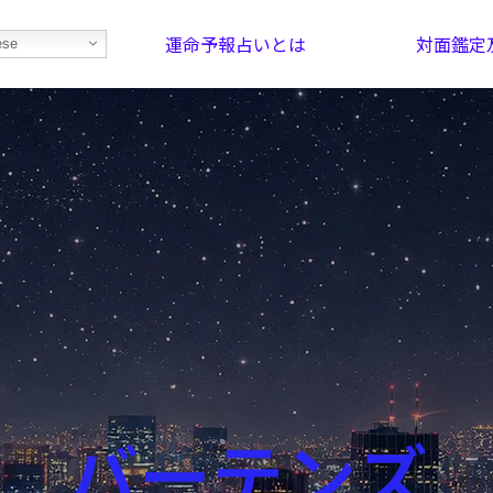
運命予報占いとは
対面鑑定
ese
部屋を探そう！
最恐の相性占い
バーテンズ