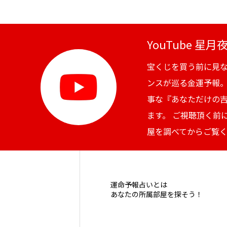
YouTube 星
宝くじを買う前に見
ンスが巡る金運予報
事な『あなただけの
ます。 ご視聴頂く前
屋を調べてからご覧
運命予報占いとは
あなたの所属部屋を探そう！