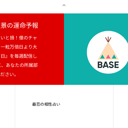
月夜景の運命予報
ないと損！億のチャ
。一粒万倍日より大
吉日』を毎週配信し
に、あなたの所属部
ください。
最恐の相性占い