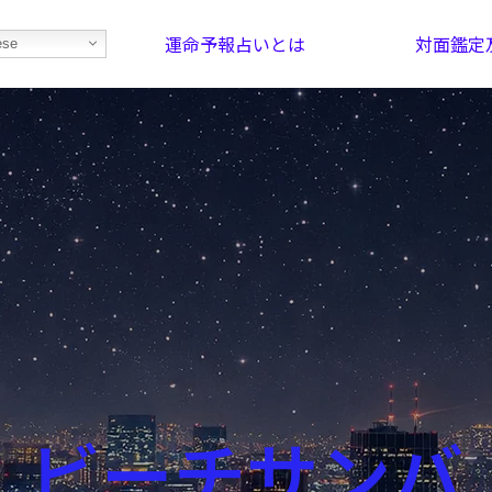
運命予報占いとは
対面鑑定
ese
部屋を探そう！
最恐の相性占い
ビーチサンバ