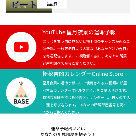
芸能界
2017.02.25
芸能界
テニス
YouTube 星月夜景の運命予報
スポーツ
宝くじを買う前に見ないと損！億のチャンスが巡る金
運予報。一粒万倍日より大事な『あなただけの吉日』
を毎週配信します。 ご視聴頂く前に、あなたの所属
競馬
部屋を調べてからご覧ください。
社会
極秘吉凶カレンダーOnline Store
星月夜景の運命予報占いで使用される27種類の部屋
テニス四大大会・五輪
別吉凶カレンダーのPDFファイルをご購入頂けます。
特別な意味を持つ極秘吉凶カレンダーは、日々の生活
テニス四大大会・五輪
に運を呼び込みます。 あなたの所属部屋番号を調べ
てからご購入ください。
鑑定及び出演依頼
運命予報占いとは
YouTube
あなたの所属部屋を探そう！