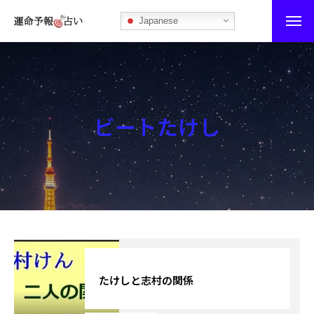
Japanese
運命予報占い
運命予報占いとは
ビートたけし
あなたの所属部屋を探そう！
最恐の相性占い
秘伝公開！吉凶カレンダー
記事カテゴリー
ブログ
たけしと志村の関係
お知らせ