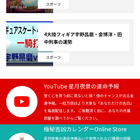
スポーツ
2026.02.18
芸能界
テニス
4大陸フィギア宇野昌磨・金博洋・田
中刑事の運勢
スポーツ
スポーツ
競馬
2018.01.27
社会
YouTube 星月夜景の運命予報
テニス四大大会・五輪
宝くじを買う前に見ないと損！億のチャンスが巡る金
運予報。一粒万倍日より大事な『あなただけの吉日』
テニス四大大会・五輪
を毎週配信します。 ご視聴頂く前に、あなたの所属
部屋を調べてからご覧ください。
鑑定及び出演依頼
極秘吉凶カレンダーOnline Store
YouTube
星月夜景の運命予報占いで使用される27種類の部屋