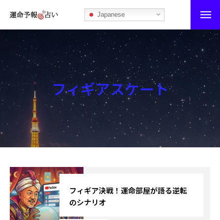
Japanese
運命予報占い
運命予報占いとは
フィギアスケート
あなたの所属部屋を探そう！
最恐の相性占い
秘伝公開！吉凶カレンダー
記事カテゴリー
ブログ
フィギア決戦！運命部屋が語る逆転
のシナリオ
お知らせ