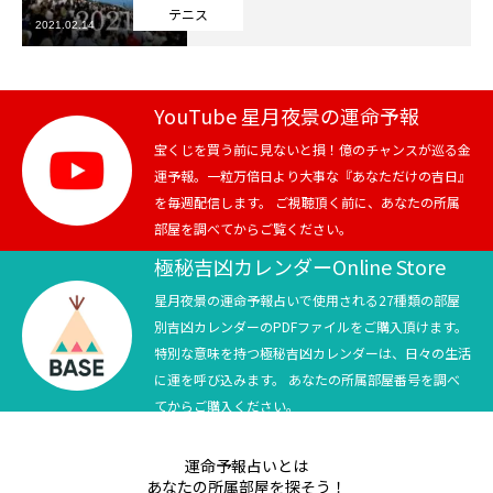
テニス
2021.02.14
芸能界
テニス
YouTube 星月夜景の運命予報
スポーツ
宝くじを買う前に見ないと損！億のチャンスが巡る金
運予報。一粒万倍日より大事な『あなただけの吉日』
を毎週配信します。 ご視聴頂く前に、あなたの所属
競馬
部屋を調べてからご覧ください。
社会
極秘吉凶カレンダーOnline Store
星月夜景の運命予報占いで使用される27種類の部屋
テニス四大大会・五輪
別吉凶カレンダーのPDFファイルをご購入頂けます。
特別な意味を持つ極秘吉凶カレンダーは、日々の生活
テニス四大大会・五輪
に運を呼び込みます。 あなたの所属部屋番号を調べ
てからご購入ください。
鑑定及び出演依頼
運命予報占いとは
YouTube
あなたの所属部屋を探そう！