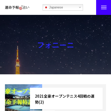
Japanese
運命予報占い
運命予報占いとは
フォニーニ
あなたの所属部屋を探そう！
最恐の相性占い
秘伝公開！吉凶カレンダー
記事カテゴリー
ブログ
2021全豪オープンテニス4回戦の運
勢(2)
お知らせ