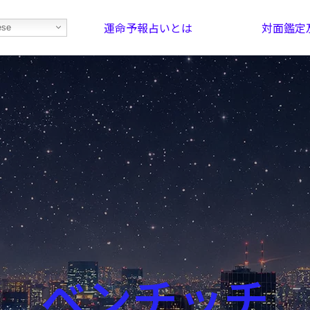
運命予報占いとは
対面鑑定
ese
部屋を探そう！
最恐の相性占い
ベンチッチ