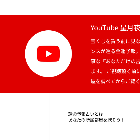
YouTube 星
宝くじを買う前に見
ンスが巡る金運予報
事な『あなただけの
ます。 ご視聴頂く前
屋を調べてからご覧
運命予報占いとは
あなたの所属部屋を探そう！