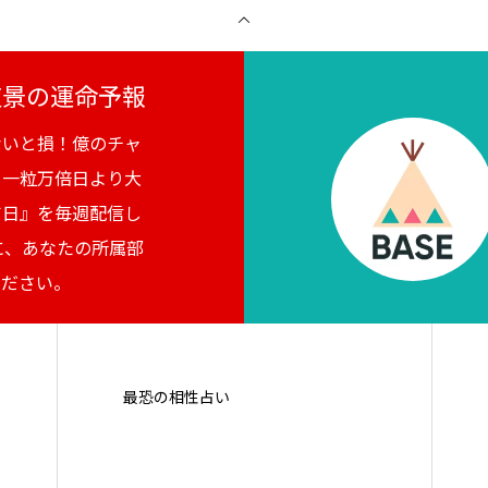
月夜景の運命予報
ないと損！億のチャ
。一粒万倍日より大
吉日』を毎週配信し
に、あなたの所属部
ください。
最恐の相性占い