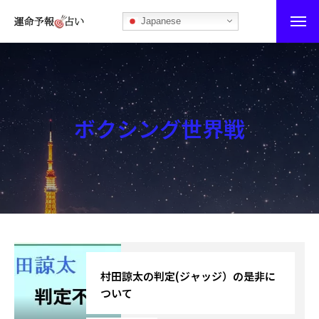
Japanese
運命予報占い
運命予報占いとは
ボクシング世界戦
あなたの所属部屋を探そう！
最恐の相性占い
秘伝公開！吉凶カレンダー
記事カテゴリー
ブログ
村田諒太の判定(ジャッジ）の是非に
ついて
お知らせ