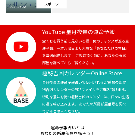
スポーツ
2017.05.22
芸能界
テニス
YouTube 星月夜景の運命予報
スポーツ
宝くじを買う前に見ないと損！億のチャンスが巡る金
運予報。一粒万倍日より大事な『あなただけの吉日』
を毎週配信します。 ご視聴頂く前に、あなたの所属
競馬
部屋を調べてからご覧ください。
社会
極秘吉凶カレンダーOnline Store
星月夜景の運命予報占いで使用される27種類の部屋
テニス四大大会・五輪
別吉凶カレンダーのPDFファイルをご購入頂けます。
特別な意味を持つ極秘吉凶カレンダーは、日々の生活
テニス四大大会・五輪
に運を呼び込みます。 あなたの所属部屋番号を調べ
てからご購入ください。
鑑定及び出演依頼
運命予報占いとは
YouTube
あなたの所属部屋を探そう！