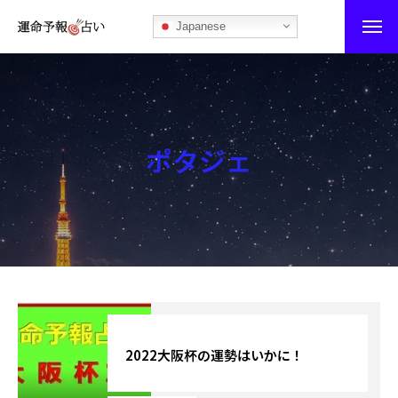
Japanese
運命予報占い
運命予報占いとは
ポタジェ
あなたの所属部屋を探そう！
最恐の相性占い
秘伝公開！吉凶カレンダー
記事カテゴリー
ブログ
2022大阪杯の運勢はいかに！
お知らせ