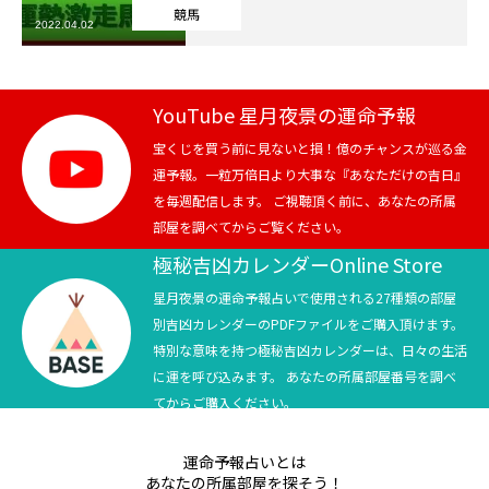
競馬
2022.04.02
芸能界
テニス
YouTube 星月夜景の運命予報
スポーツ
宝くじを買う前に見ないと損！億のチャンスが巡る金
運予報。一粒万倍日より大事な『あなただけの吉日』
を毎週配信します。 ご視聴頂く前に、あなたの所属
競馬
部屋を調べてからご覧ください。
社会
極秘吉凶カレンダーOnline Store
星月夜景の運命予報占いで使用される27種類の部屋
テニス四大大会・五輪
別吉凶カレンダーのPDFファイルをご購入頂けます。
特別な意味を持つ極秘吉凶カレンダーは、日々の生活
テニス四大大会・五輪
に運を呼び込みます。 あなたの所属部屋番号を調べ
てからご購入ください。
鑑定及び出演依頼
運命予報占いとは
YouTube
あなたの所属部屋を探そう！