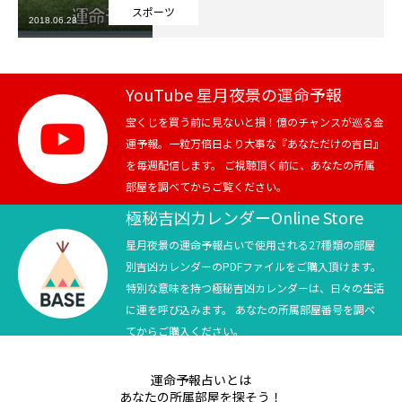
スポーツ
2018.06.28
芸能界
テニス
YouTube 星月夜景の運命予報
スポーツ
宝くじを買う前に見ないと損！億のチャンスが巡る金
運予報。一粒万倍日より大事な『あなただけの吉日』
を毎週配信します。 ご視聴頂く前に、あなたの所属
競馬
部屋を調べてからご覧ください。
社会
極秘吉凶カレンダーOnline Store
星月夜景の運命予報占いで使用される27種類の部屋
テニス四大大会・五輪
別吉凶カレンダーのPDFファイルをご購入頂けます。
特別な意味を持つ極秘吉凶カレンダーは、日々の生活
テニス四大大会・五輪
に運を呼び込みます。 あなたの所属部屋番号を調べ
てからご購入ください。
鑑定及び出演依頼
運命予報占いとは
YouTube
あなたの所属部屋を探そう！