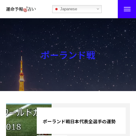
Japanese
運命予報占い
運命予報占いとは
ポーランド戦
あなたの所属部屋を探そう！
最恐の相性占い
秘伝公開！吉凶カレンダー
記事カテゴリー
ブログ
ポーランド戦日本代表全選手の運勢
お知らせ