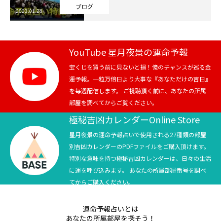
ブログ
2023.01.26
芸能界
テニス
YouTube 星月夜景の運命予報
スポーツ
宝くじを買う前に見ないと損！億のチャンスが巡る金
運予報。一粒万倍日より大事な『あなただけの吉日』
を毎週配信します。 ご視聴頂く前に、あなたの所属
競馬
部屋を調べてからご覧ください。
社会
極秘吉凶カレンダーOnline Store
星月夜景の運命予報占いで使用される27種類の部屋
テニス四大大会・五輪
別吉凶カレンダーのPDFファイルをご購入頂けます。
特別な意味を持つ極秘吉凶カレンダーは、日々の生活
テニス四大大会・五輪
に運を呼び込みます。 あなたの所属部屋番号を調べ
てからご購入ください。
鑑定及び出演依頼
運命予報占いとは
YouTube
あなたの所属部屋を探そう！