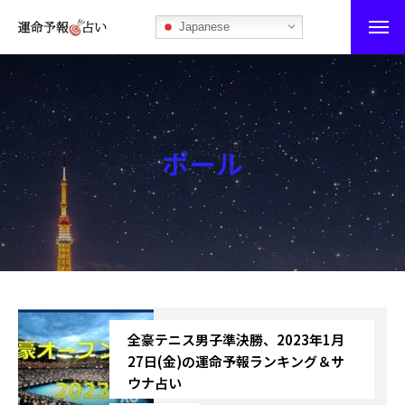
Japanese
運命予報占い
運命予報占いとは
ポール
あなたの所属部屋を探そう！
最恐の相性占い
秘伝公開！吉凶カレンダー
記事カテゴリー
全豪テニス男子準決勝、2023年1月
ブログ
27日(金)の運命予報ランキング＆サ
ウナ占い
お知らせ