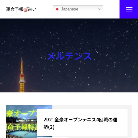
Japanese
運命予報占い
運命予報占いとは
メルテンス
あなたの所属部屋を探そう！
最恐の相性占い
秘伝公開！吉凶カレンダー
記事カテゴリー
ブログ
2021全豪オープンテニス4回戦の運
勢(2)
お知らせ