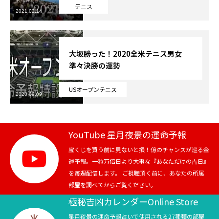
テニス
2021.02.14
芸能界
テニス
大坂勝った！2020全米テニス男女
準々決勝の運勢
スポーツ
USオープンテニス
競馬
2020.09.09
社会
YouTube 星月夜景の運命予報
テニス四大大会・五輪
宝くじを買う前に見ないと損！億のチャンスが巡る金
運予報。一粒万倍日より大事な『あなただけの吉日』
テニス四大大会・五輪
を毎週配信します。 ご視聴頂く前に、あなたの所属
部屋を調べてからご覧ください。
鑑定及び出演依頼
極秘吉凶カレンダーOnline Store
YouTube
星月夜景の運命予報占いで使用される27種類の部屋