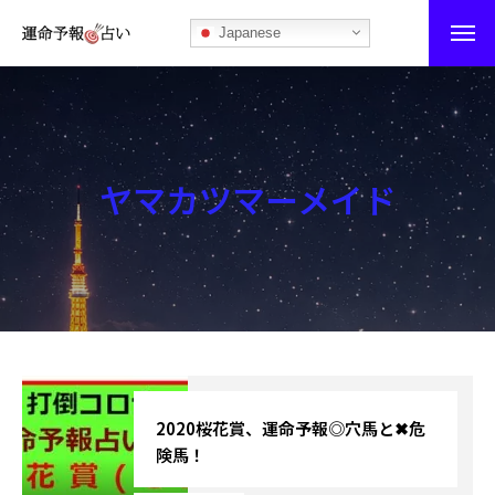
Japanese
運命予報占い
運命予報占いとは
ヤマカツマーメイド
あなたの所属部屋を探そう！
最恐の相性占い
秘伝公開！吉凶カレンダー
記事カテゴリー
ブログ
2020桜花賞、運命予報◎穴馬と✖危
険馬！
お知らせ