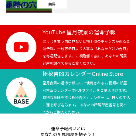
競馬
2020.04.12
芸能界
テニス
YouTube 星月夜景の運命予報
スポーツ
宝くじを買う前に見ないと損！億のチャンスが巡る金
運予報。一粒万倍日より大事な『あなただけの吉日』
を毎週配信します。 ご視聴頂く前に、あなたの所属
競馬
部屋を調べてからご覧ください。
社会
極秘吉凶カレンダーOnline Store
星月夜景の運命予報占いで使用される27種類の部屋
テニス四大大会・五輪
別吉凶カレンダーのPDFファイルをご購入頂けます。
特別な意味を持つ極秘吉凶カレンダーは、日々の生活
テニス四大大会・五輪
に運を呼び込みます。 あなたの所属部屋番号を調べ
てからご購入ください。
鑑定及び出演依頼
運命予報占いとは
YouTube
あなたの所属部屋を探そう！