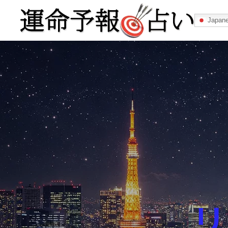
Japan
運命予報占い
運命予報占いとは
あなたの所属
記事カテゴリー
リ