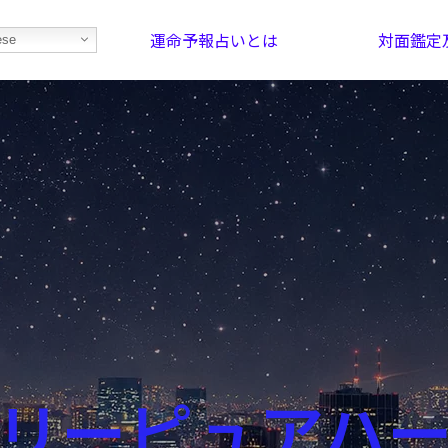
運命予報占いとは
対面鑑定
ese
部屋を探そう！
最恐の相性占い
リーピュアハ