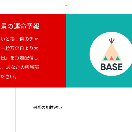
月夜景の運命予報
ないと損！億のチャ
。一粒万倍日より大
吉日』を毎週配信し
に、あなたの所属部
ください。
最恐の相性占い