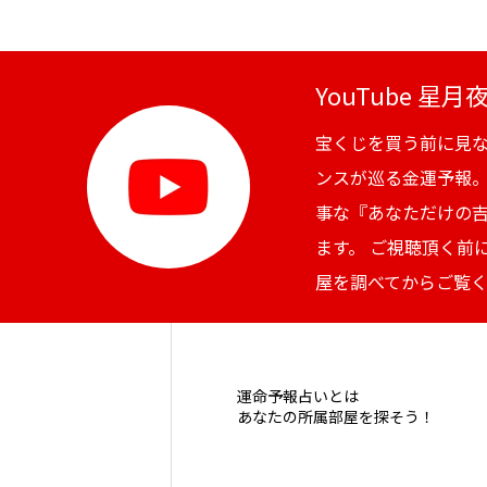
YouTube 星
宝くじを買う前に見
ンスが巡る金運予報
事な『あなただけの
ます。 ご視聴頂く前
屋を調べてからご覧
運命予報占いとは
あなたの所属部屋を探そう！