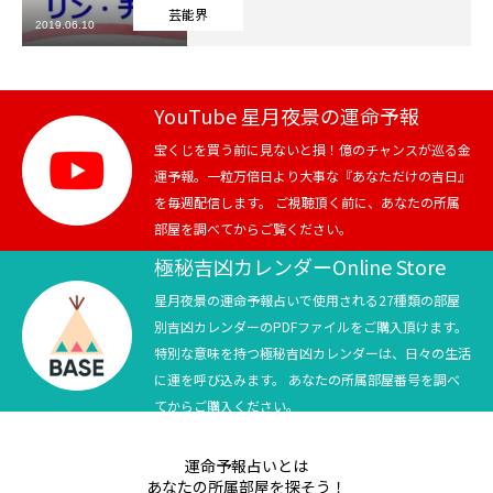
芸能界
2019.06.10
芸能界
テニス
YouTube 星月夜景の運命予報
スポーツ
宝くじを買う前に見ないと損！億のチャンスが巡る金
運予報。一粒万倍日より大事な『あなただけの吉日』
を毎週配信します。 ご視聴頂く前に、あなたの所属
競馬
部屋を調べてからご覧ください。
社会
極秘吉凶カレンダーOnline Store
星月夜景の運命予報占いで使用される27種類の部屋
テニス四大大会・五輪
別吉凶カレンダーのPDFファイルをご購入頂けます。
特別な意味を持つ極秘吉凶カレンダーは、日々の生活
テニス四大大会・五輪
に運を呼び込みます。 あなたの所属部屋番号を調べ
てからご購入ください。
鑑定及び出演依頼
運命予報占いとは
YouTube
あなたの所属部屋を探そう！