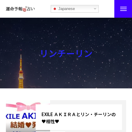
Japanese
運命予報占い
運命予報占いとは
リンチーリン
あなたの所属部屋を探そう！
最恐の相性占い
秘伝公開！吉凶カレンダー
記事カテゴリー
ブログ
EXILE ＡＫＩＲＡとリン・チーリンの
♥相性♥
お知らせ