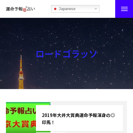
Japanese
運命予報占い
運命予報占いとは
ロードゴラッソ
あなたの所属部屋を探そう！
最恐の相性占い
秘伝公開！吉凶カレンダー
記事カテゴリー
ブログ
2019年大井大賞典運命予報渾身の◎
印馬！
お知らせ