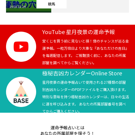
競馬
2019.12.28
芸能界
テニス
YouTube 星月夜景の運命予報
スポーツ
宝くじを買う前に見ないと損！億のチャンスが巡る金
運予報。一粒万倍日より大事な『あなただけの吉日』
を毎週配信します。 ご視聴頂く前に、あなたの所属
競馬
部屋を調べてからご覧ください。
社会
極秘吉凶カレンダーOnline Store
星月夜景の運命予報占いで使用される27種類の部屋
テニス四大大会・五輪
別吉凶カレンダーのPDFファイルをご購入頂けます。
特別な意味を持つ極秘吉凶カレンダーは、日々の生活
テニス四大大会・五輪
に運を呼び込みます。 あなたの所属部屋番号を調べ
てからご購入ください。
鑑定及び出演依頼
運命予報占いとは
YouTube
あなたの所属部屋を探そう！