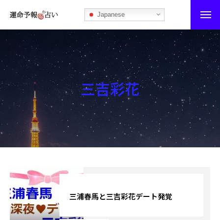
Japanese
運命予報占い
運命予報占いとは
三吉彩花
あなたの所属部屋を探そう！
最恐の相性占い
秘伝公開！吉凶カレンダー
記事カテゴリー
ブログ
三浦春馬と三吉彩花デート発覚
お知らせ