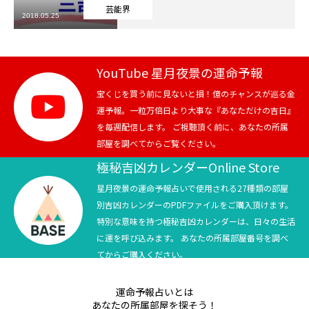
芸能界
2018.05.25
芸能界
テニス
YouTube 星月夜景の運命予報
スポーツ
宝くじを買う前に見ないと損！億のチャンスが巡る金
運予報。一粒万倍日より大事な『あなただけの吉日』
を毎週配信します。 ご視聴頂く前に、あなたの所属
競馬
部屋を調べてからご覧ください。
社会
極秘吉凶カレンダーOnline Store
星月夜景の運命予報占いで使用される27種類の部屋
テニス四大大会・五輪
別吉凶カレンダーのPDFファイルをご購入頂けます。
特別な意味を持つ極秘吉凶カレンダーは、日々の生活
テニス四大大会・五輪
に運を呼び込みます。 あなたの所属部屋番号を調べ
てからご購入ください。
鑑定及び出演依頼
運命予報占いとは
YouTube
あなたの所属部屋を探そう！