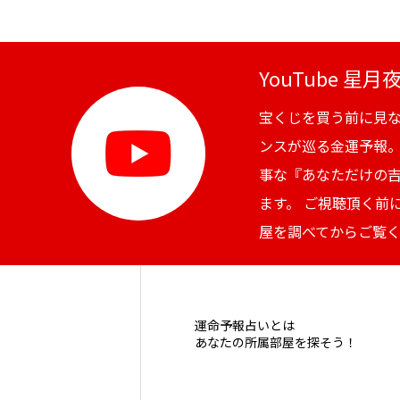
YouTube 星
宝くじを買う前に見
ンスが巡る金運予報
事な『あなただけの
ます。 ご視聴頂く前
屋を調べてからご覧
運命予報占いとは
あなたの所属部屋を探そう！