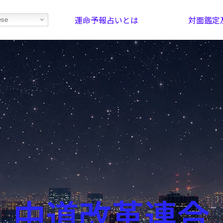
運命予報占いとは
対面鑑定
ese
部屋を探そう！
最恐の相性占い
中道改革連合