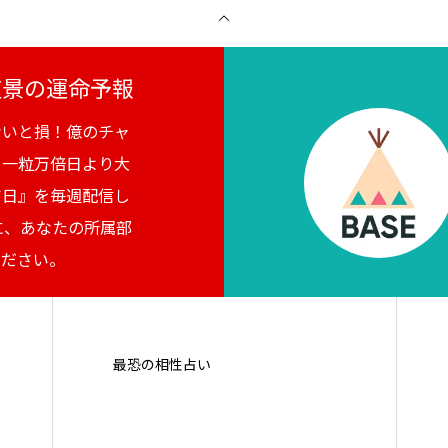
月夜景の運命予報
ないと損！億のチャ
。一粒万倍日より大
吉日』を毎週配信し
に、あなたの所属部
ください。
最恐の相性占い