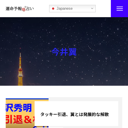
Japanese
運命予報占い
運命予報占いとは
今井翼
あなたの所属部屋を探そう！
最恐の相性占い
秘伝公開！吉凶カレンダー
記事カテゴリー
ブログ
タッキー引退、翼とは発展的な解散
お知らせ