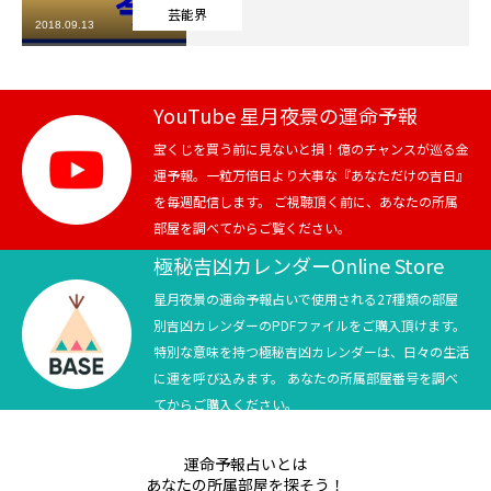
芸能界
2018.09.13
芸能界
テニス
YouTube 星月夜景の運命予報
スポーツ
宝くじを買う前に見ないと損！億のチャンスが巡る金
運予報。一粒万倍日より大事な『あなただけの吉日』
を毎週配信します。 ご視聴頂く前に、あなたの所属
競馬
部屋を調べてからご覧ください。
社会
極秘吉凶カレンダーOnline Store
星月夜景の運命予報占いで使用される27種類の部屋
テニス四大大会・五輪
別吉凶カレンダーのPDFファイルをご購入頂けます。
特別な意味を持つ極秘吉凶カレンダーは、日々の生活
テニス四大大会・五輪
に運を呼び込みます。 あなたの所属部屋番号を調べ
てからご購入ください。
鑑定及び出演依頼
運命予報占いとは
YouTube
あなたの所属部屋を探そう！