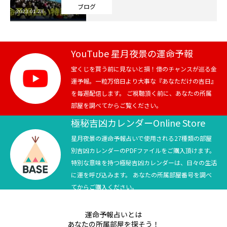
ブログ
2023.01.28
芸能界
テニス
YouTube 星月夜景の運命予報
スポーツ
宝くじを買う前に見ないと損！億のチャンスが巡る金
運予報。一粒万倍日より大事な『あなただけの吉日』
を毎週配信します。 ご視聴頂く前に、あなたの所属
競馬
部屋を調べてからご覧ください。
社会
極秘吉凶カレンダーOnline Store
星月夜景の運命予報占いで使用される27種類の部屋
テニス四大大会・五輪
別吉凶カレンダーのPDFファイルをご購入頂けます。
特別な意味を持つ極秘吉凶カレンダーは、日々の生活
テニス四大大会・五輪
に運を呼び込みます。 あなたの所属部屋番号を調べ
てからご購入ください。
鑑定及び出演依頼
運命予報占いとは
YouTube
あなたの所属部屋を探そう！