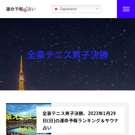
Japanese
運命予報占い
運命予報占いとは
全豪テニス男子決勝
あなたの所属部屋を探そう！
最恐の相性占い
秘伝公開！吉凶カレンダー
記事カテゴリー
全豪テニス男子決勝、2023年1月29
ブログ
日(日)の運命予報ランキング＆サウナ
占い
お知らせ