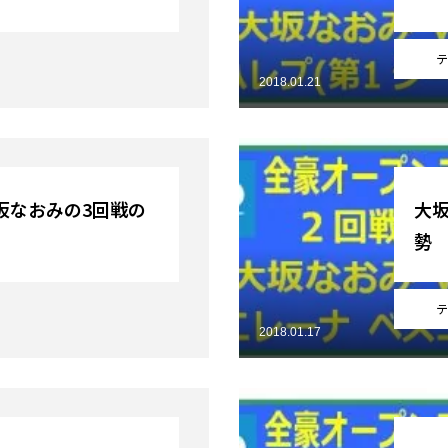
テ
2018.01.21
坂なおみの3回戦の
大
勢
テ
2018.01.17