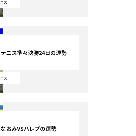
ニス
テニス準々決勝24日の運勢
ニス
なおみVSハレプの運勢