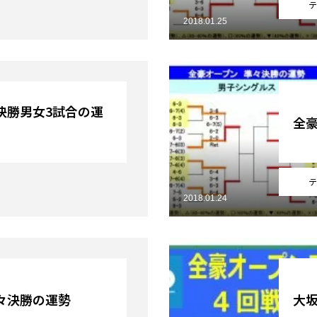
テ
2018.01.25
決勝男女3試合の運
全豪
テ
2018.01.24
々決勝の運勢
大坂