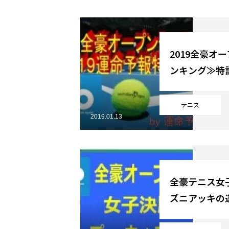
YouTube
2019全豪オ
ンキング≫特
Online Store
テニス
2019.01.13
全豪テニス女
ズニアッキの