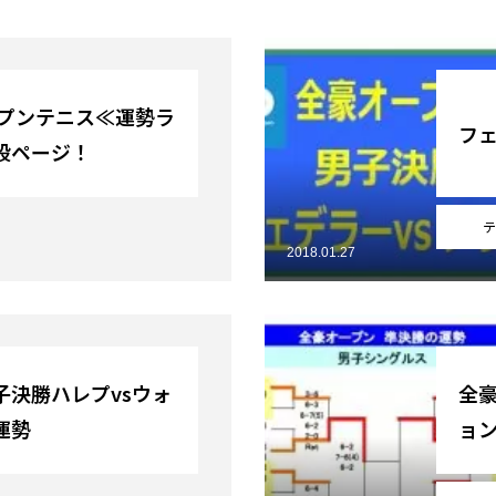
ープンテニス≪運勢ラ
フェ
設ページ！
テ
2018.01.27
子決勝ハレプvsウォ
全豪
運勢
ョ