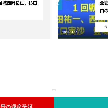
回戦西岡良仁、杉田
全
口
テ
2018.01.14
月夜景の運命予報