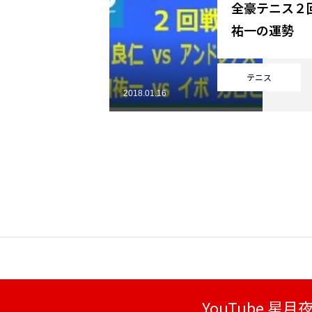
全豪テニス２
祐一の運勢
テニス
2018.01.16
YouTube 星