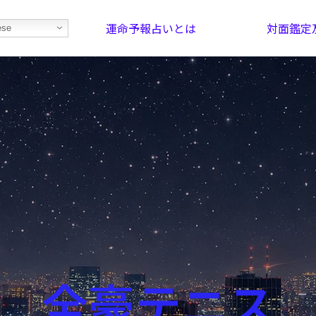
運命予報占いとは
対面鑑定
ese
部屋を探そう！
最恐の相性占い
全豪テニス