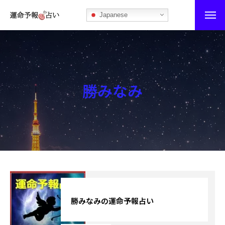
Japanese
運命予報占い
運命予報占いとは
勝みなみ
あなたの所属部屋を探そう！
最恐の相性占い
秘伝公開！吉凶カレンダー
記事カテゴリー
ブログ
勝みなみの運命予報占い
お知らせ