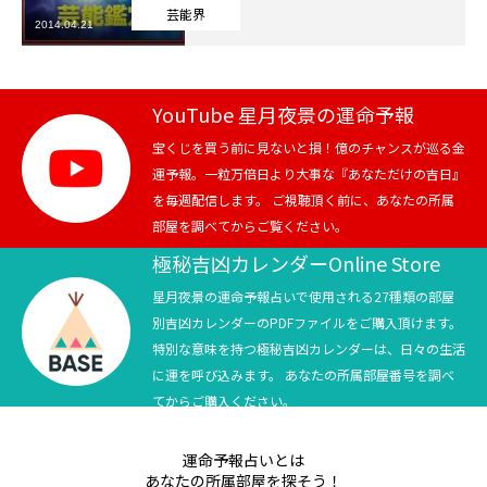
芸能界
2014.04.21
芸能界
テニス
YouTube 星月夜景の運命予報
スポーツ
宝くじを買う前に見ないと損！億のチャンスが巡る金
運予報。一粒万倍日より大事な『あなただけの吉日』
を毎週配信します。 ご視聴頂く前に、あなたの所属
競馬
部屋を調べてからご覧ください。
社会
極秘吉凶カレンダーOnline Store
星月夜景の運命予報占いで使用される27種類の部屋
テニス四大大会・五輪
別吉凶カレンダーのPDFファイルをご購入頂けます。
特別な意味を持つ極秘吉凶カレンダーは、日々の生活
テニス四大大会・五輪
に運を呼び込みます。 あなたの所属部屋番号を調べ
てからご購入ください。
鑑定及び出演依頼
運命予報占いとは
YouTube
あなたの所属部屋を探そう！