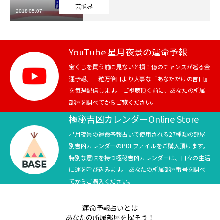
芸能界
2018.05.07
芸能界
テニス
YouTube 星月夜景の運命予報
スポーツ
宝くじを買う前に見ないと損！億のチャンスが巡る金
運予報。一粒万倍日より大事な『あなただけの吉日』
を毎週配信します。 ご視聴頂く前に、あなたの所属
競馬
部屋を調べてからご覧ください。
社会
極秘吉凶カレンダーOnline Store
星月夜景の運命予報占いで使用される27種類の部屋
テニス四大大会・五輪
別吉凶カレンダーのPDFファイルをご購入頂けます。
特別な意味を持つ極秘吉凶カレンダーは、日々の生活
テニス四大大会・五輪
に運を呼び込みます。 あなたの所属部屋番号を調べ
てからご購入ください。
鑑定及び出演依頼
運命予報占いとは
YouTube
あなたの所属部屋を探そう！