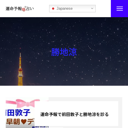
Japanese
運命予報占い
運命予報占いとは
勝地涼
あなたの所属部屋を探そう！
最恐の相性占い
秘伝公開！吉凶カレンダー
記事カテゴリー
ブログ
運命予報で前田敦子と勝地涼を診る
お知らせ