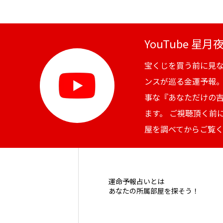
YouTube 星
宝くじを買う前に見
ンスが巡る金運予報
事な『あなただけの
ます。 ご視聴頂く前
屋を調べてからご覧
運命予報占いとは
あなたの所属部屋を探そう！