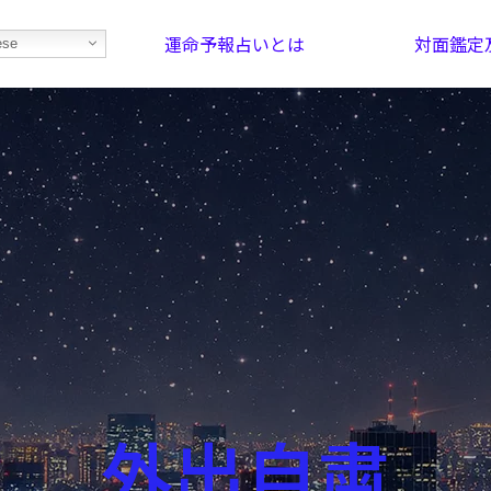
運命予報占いとは
対面鑑定
ese
部屋を探そう！
最恐の相性占い
外出自粛