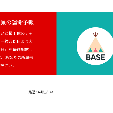
月夜景の運命予報
ないと損！億のチャ
。一粒万倍日より大
吉日』を毎週配信し
に、あなたの所属部
ください。
最恐の相性占い