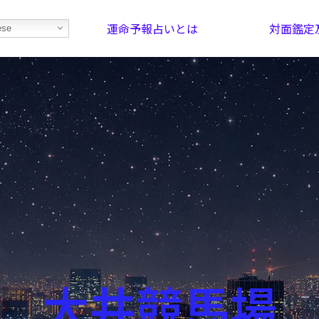
運命予報占いとは
対面鑑定
ese
部屋を探そう！
最恐の相性占い
大井競馬場