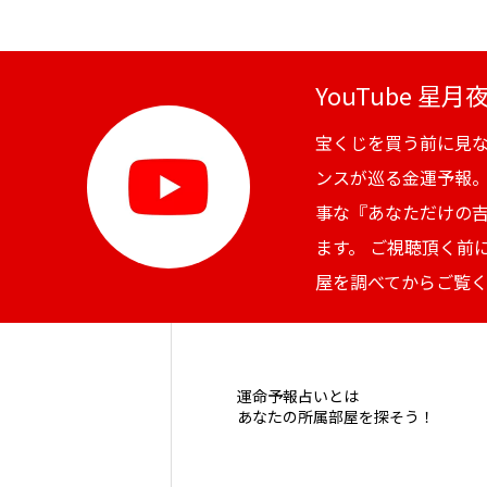
YouTube 星
宝くじを買う前に見
ンスが巡る金運予報
事な『あなただけの
ます。 ご視聴頂く前
屋を調べてからご覧
運命予報占いとは
あなたの所属部屋を探そう！