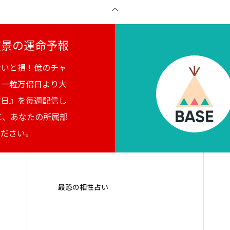
月夜景の運命予報
ないと損！億のチャ
。一粒万倍日より大
吉日』を毎週配信し
に、あなたの所属部
ください。
最恐の相性占い