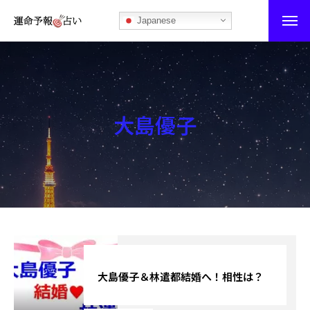
Japanese
運命予報占い
運命予報占いとは
大島優子
あなたの所属部屋を探そう！
最恐の相性占い
秘伝公開！吉凶カレンダー
記事カテゴリー
ブログ
大島優子＆林遣都結婚へ！相性は？
お知らせ