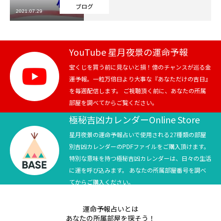
ブログ
2021.07.29
芸能界
テニス
YouTube 星月夜景の運命予報
スポーツ
宝くじを買う前に見ないと損！億のチャンスが巡る金
運予報。一粒万倍日より大事な『あなただけの吉日』
を毎週配信します。 ご視聴頂く前に、あなたの所属
競馬
部屋を調べてからご覧ください。
社会
極秘吉凶カレンダーOnline Store
星月夜景の運命予報占いで使用される27種類の部屋
テニス四大大会・五輪
別吉凶カレンダーのPDFファイルをご購入頂けます。
特別な意味を持つ極秘吉凶カレンダーは、日々の生活
テニス四大大会・五輪
に運を呼び込みます。 あなたの所属部屋番号を調べ
てからご購入ください。
鑑定及び出演依頼
運命予報占いとは
YouTube
あなたの所属部屋を探そう！