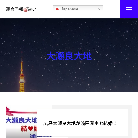
Japanese
運命予報占い
運命予報占いとは
大瀬良大地
あなたの所属部屋を探そう！
最恐の相性占い
秘伝公開！吉凶カレンダー
記事カテゴリー
ブログ
広島大瀬良大地が浅田真由と結婚！
お知らせ