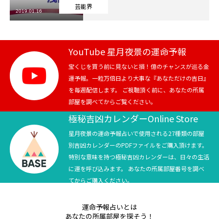
芸能界
2019.01.16
芸能界
テニス
YouTube 星月夜景の運命予報
スポーツ
宝くじを買う前に見ないと損！億のチャンスが巡る金
運予報。一粒万倍日より大事な『あなただけの吉日』
を毎週配信します。 ご視聴頂く前に、あなたの所属
競馬
部屋を調べてからご覧ください。
社会
極秘吉凶カレンダーOnline Store
星月夜景の運命予報占いで使用される27種類の部屋
テニス四大大会・五輪
別吉凶カレンダーのPDFファイルをご購入頂けます。
特別な意味を持つ極秘吉凶カレンダーは、日々の生活
テニス四大大会・五輪
に運を呼び込みます。 あなたの所属部屋番号を調べ
てからご購入ください。
鑑定及び出演依頼
運命予報占いとは
YouTube
あなたの所属部屋を探そう！