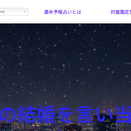
運命予報占いとは
対面鑑定
ese
部屋を探そう！
最恐の相性占い
の結婚を言い