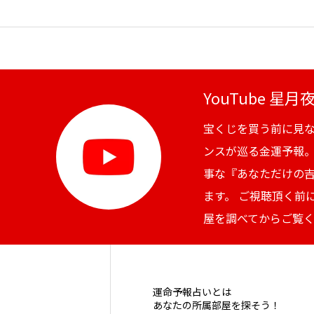
YouTube 星
宝くじを買う前に見
ンスが巡る金運予報
事な『あなただけの
ます。 ご視聴頂く前
屋を調べてからご覧
運命予報占いとは
あなたの所属部屋を探そう！