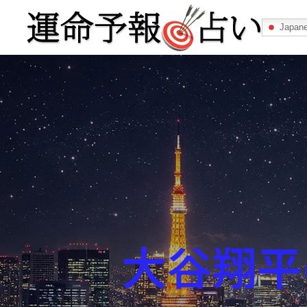
Japan
運命予報占い
運命予報占いとは
あなたの所属
大谷翔平
記事カテゴリー