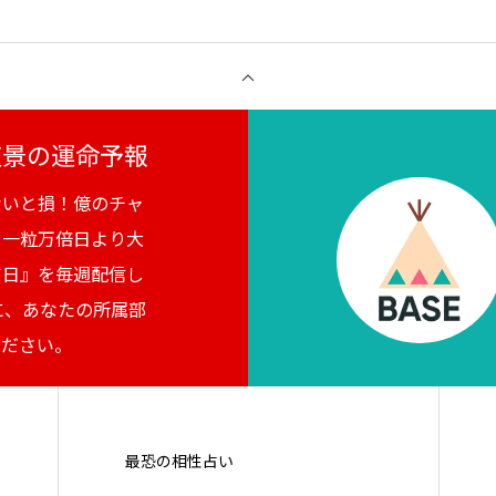
月夜景の運命予報
ないと損！億のチャ
。一粒万倍日より大
吉日』を毎週配信し
に、あなたの所属部
ください。
最恐の相性占い