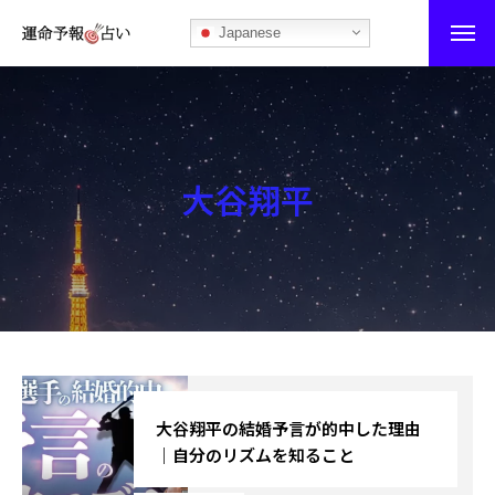
Japanese
運命予報占い
運命予報占いとは
大谷翔平
あなたの所属部屋を探そう！
最恐の相性占い
秘伝公開！吉凶カレンダー
記事カテゴリー
ブログ
大谷翔平の結婚予言が的中した理由
｜自分のリズムを知ること
お知らせ