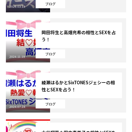
ブログ
2026.03.14
芸能界
テニス
岡田将生と高畑充希の相性とSEXを占
う！
スポーツ
ブログ
競馬
2024.11.19
社会
綾瀬はるかとSixTONESジェシーの相
テニス四大大会・五輪
性とSEXを占う！
テニス四大大会・五輪
ブログ
2024.07.24
鑑定及び出演依頼
YouTube