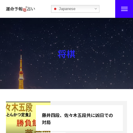
Japanese
運命予報占い
運命予報占いとは
将棋
あなたの所属部屋を探そう！
最恐の相性占い
秘伝公開！吉凶カレンダー
記事カテゴリー
ブログ
藤井四段、佐々木五段共に凶日での
対局
お知らせ