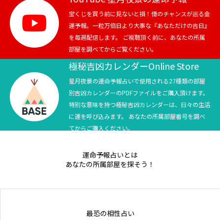
宝くじを買う前に見ないと損！億のチャンスが巡る金
Online Store
運予報。一粒万倍日より大事な『あなただけの吉日』
を毎週配信します。 ご視聴頂く前に、あなたの所属
部屋を調べてからご覧ください。
極秘吉凶カレンダーOnline Store
星月夜景の運命予報占いで使用される27種類の部屋
別吉凶カレンダーのPDFファイルをご購入頂けます。
特別な意味を持つ極秘吉凶カレンダーは、日々の生活
に運を呼び込みます。 あなたの所属部屋番号を調べ
てからご購入ください。
運命予報占いとは
あなたの所属部屋を探そう！
最恐の相性占い