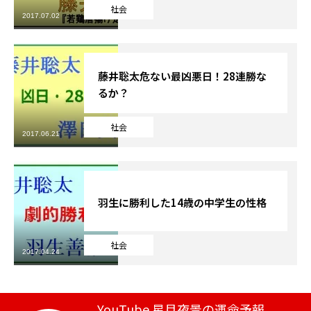
社会
2017.07.02
芸能界
テニス
藤井聡太危ない最凶悪日！28連勝な
るか？
スポーツ
社会
競馬
2017.06.21
社会
テニス四大大会・五輪
羽生に勝利した14歳の中学生の性格
テニス四大大会・五輪
社会
2017.04.24
鑑定及び出演依頼
YouTube
YouTube 星月夜景の運命予報