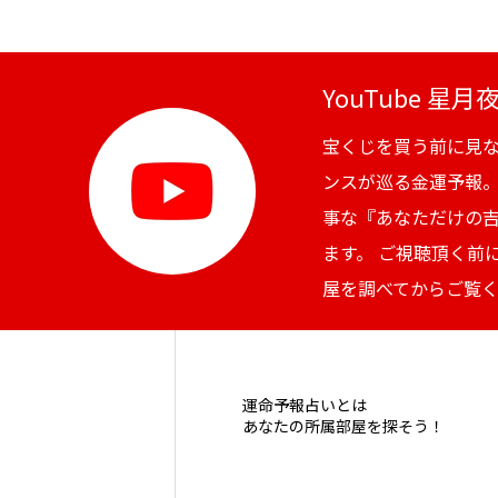
YouTube 星
宝くじを買う前に見
ンスが巡る金運予報
事な『あなただけの
ます。 ご視聴頂く前
屋を調べてからご覧
運命予報占いとは
あなたの所属部屋を探そう！