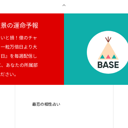
月夜景の運命予報
ないと損！億のチャ
。一粒万倍日より大
吉日』を毎週配信し
に、あなたの所属部
ください。
最恐の相性占い