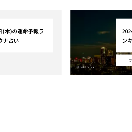
9日(木)の運命予報ラ
20
ウナ占い
ン
ブ
2024.02.27