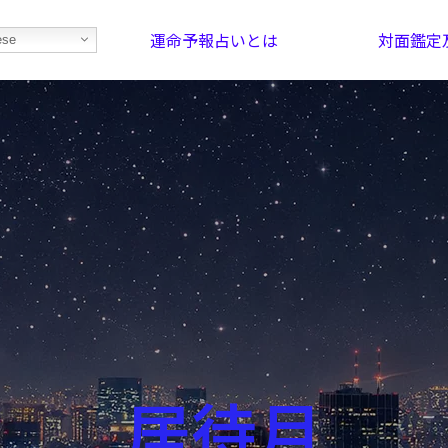
運命予報占いとは
対面鑑定
ese
部屋を探そう！
最恐の相性占い
居待月