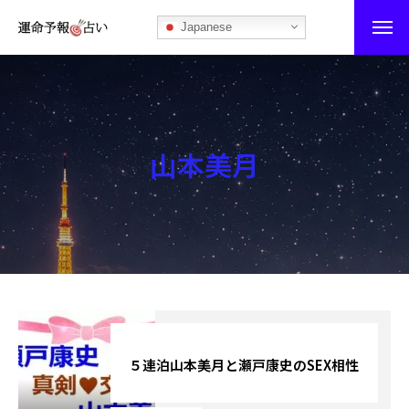
Japanese
運命予報占い
運命予報占いとは
山本美月
あなたの所属部屋を探そう！
最恐の相性占い
秘伝公開！吉凶カレンダー
記事カテゴリー
ブログ
５連泊山本美月と瀬戸康史のSEX相性
お知らせ