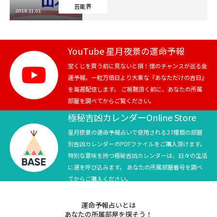
芸能界
2019.11.01
芸能界
テニス
YouTube 星月夜景の運命予報
スポーツ
宝くじを買う前に見ないと損！億のチャンスが巡る金
運予報。一粒万倍日より大事な『あなただけの吉日』
を毎週配信します。 ご視聴頂く前に、あなたの所属
競馬
部屋を調べてからご覧ください。
社会
極秘吉凶カレンダーOnline Store
星月夜景の運命予報占いで使用される27種類の部屋
テニス四大大会・五輪
別吉凶カレンダーのPDFファイルをご購入頂けます。
特別な意味を持つ極秘吉凶カレンダーは、日々の生活
テニス四大大会・五輪
に運を呼び込みます。 あなたの所属部屋番号を調べ
てからご購入ください。
鑑定及び出演依頼
運命予報占いとは
YouTube
あなたの所属部屋を探そう！