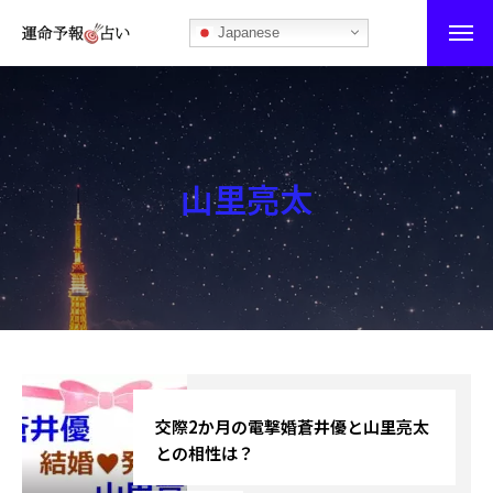
Japanese
運命予報占い
運命予報占いとは
山里亮太
あなたの所属部屋を探そう！
最恐の相性占い
秘伝公開！吉凶カレンダー
記事カテゴリー
ブログ
交際2か月の電撃婚蒼井優と山里亮太
との相性は？
お知らせ