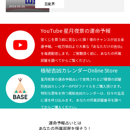
芸能界
2019.06.06
芸能界
テニス
YouTube 星月夜景の運命予報
スポーツ
宝くじを買う前に見ないと損！億のチャンスが巡る金
運予報。一粒万倍日より大事な『あなただけの吉日』
を毎週配信します。 ご視聴頂く前に、あなたの所属
競馬
部屋を調べてからご覧ください。
社会
極秘吉凶カレンダーOnline Store
星月夜景の運命予報占いで使用される27種類の部屋
テニス四大大会・五輪
別吉凶カレンダーのPDFファイルをご購入頂けます。
特別な意味を持つ極秘吉凶カレンダーは、日々の生活
テニス四大大会・五輪
に運を呼び込みます。 あなたの所属部屋番号を調べ
てからご購入ください。
鑑定及び出演依頼
運命予報占いとは
YouTube
あなたの所属部屋を探そう！