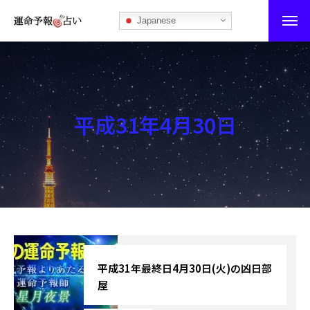
Japanese
運命予報占い
運命予報占いとは
平成31年4月30日
あなたの所属部屋を探そう！
最恐の相性占い
秘伝公開！吉凶カレンダー
記事カテゴリー
ブログ
平成31年最終日4月30日(火)の凶日部
屋
お知らせ