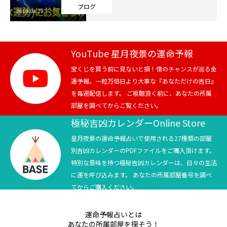
ブログ
2019.04.29
芸能界
テニス
YouTube 星月夜景の運命予報
スポーツ
宝くじを買う前に見ないと損！億のチャンスが巡る金
運予報。一粒万倍日より大事な『あなただけの吉日』
を毎週配信します。 ご視聴頂く前に、あなたの所属
競馬
部屋を調べてからご覧ください。
社会
極秘吉凶カレンダーOnline Store
星月夜景の運命予報占いで使用される27種類の部屋
テニス四大大会・五輪
別吉凶カレンダーのPDFファイルをご購入頂けます。
特別な意味を持つ極秘吉凶カレンダーは、日々の生活
テニス四大大会・五輪
に運を呼び込みます。 あなたの所属部屋番号を調べ
てからご購入ください。
鑑定及び出演依頼
運命予報占いとは
YouTube
あなたの所属部屋を探そう！