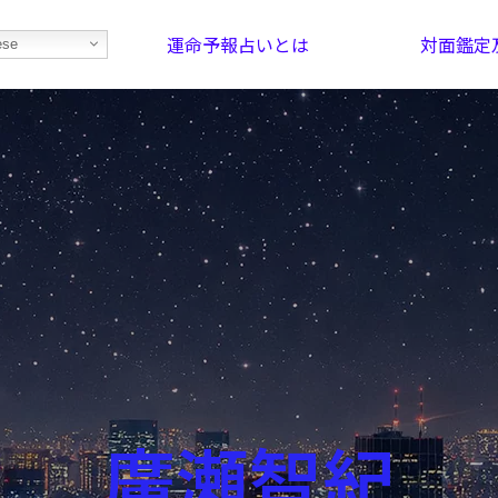
運命予報占いとは
対面鑑定
ese
部屋を探そう！
最恐の相性占い
廣瀬智紀