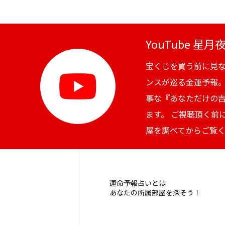
YouTube 星
宝くじを買う前に見
ンスが巡る金運予報
事な『あなただけの
ます。 ご視聴頂く前
屋を調べてからご覧
運命予報占いとは
あなたの所属部屋を探そう！