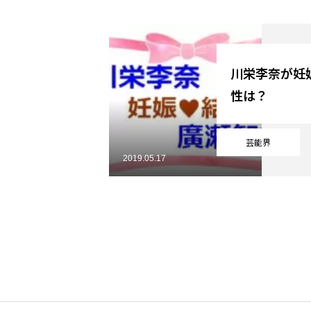
YouTube
川栄李奈が妊
性は？
Online Store
芸能界
2019.05.17