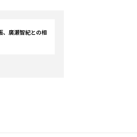
娠、廣瀬智紀との相