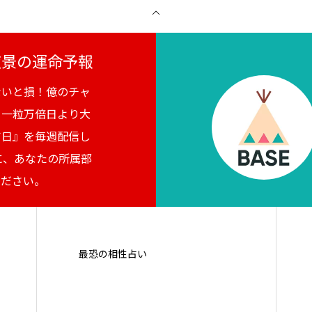
月夜景の運命予報
ないと損！億のチャ
。一粒万倍日より大
吉日』を毎週配信し
に、あなたの所属部
ください。
最恐の相性占い