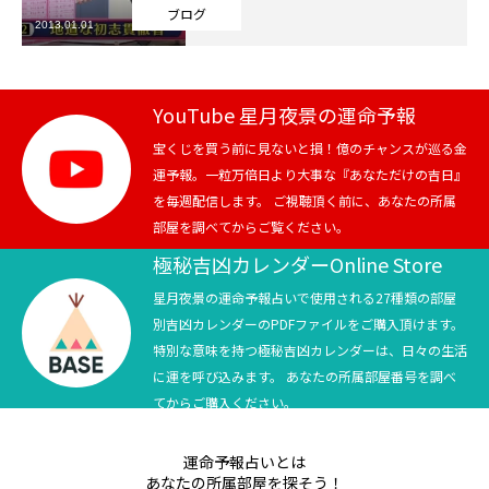
ブログ
2013.01.01
芸能界
テニス
YouTube 星月夜景の運命予報
スポーツ
宝くじを買う前に見ないと損！億のチャンスが巡る金
運予報。一粒万倍日より大事な『あなただけの吉日』
を毎週配信します。 ご視聴頂く前に、あなたの所属
競馬
部屋を調べてからご覧ください。
社会
極秘吉凶カレンダーOnline Store
星月夜景の運命予報占いで使用される27種類の部屋
テニス四大大会・五輪
別吉凶カレンダーのPDFファイルをご購入頂けます。
特別な意味を持つ極秘吉凶カレンダーは、日々の生活
テニス四大大会・五輪
に運を呼び込みます。 あなたの所属部屋番号を調べ
てからご購入ください。
鑑定及び出演依頼
運命予報占いとは
YouTube
あなたの所属部屋を探そう！