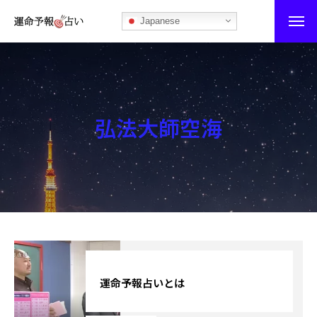
Japanese
運命予報占い
運命予報占いとは
弘法大師空海
あなたの所属部屋を探そう！
最恐の相性占い
秘伝公開！吉凶カレンダー
記事カテゴリー
ブログ
運命予報占いとは
お知らせ