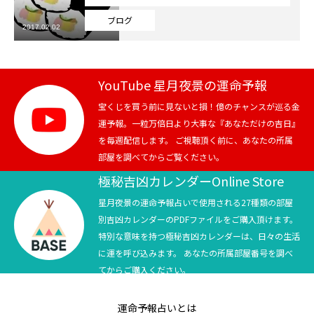
ブログ
2017.02.02
YouTube 星月夜景の運命予報
宝くじを買う前に見ないと損！億のチャンスが巡る金
運予報。一粒万倍日より大事な『あなただけの吉日』
を毎週配信します。 ご視聴頂く前に、あなたの所属
部屋を調べてからご覧ください。
極秘吉凶カレンダーOnline Store
星月夜景の運命予報占いで使用される27種類の部屋
別吉凶カレンダーのPDFファイルをご購入頂けます。
特別な意味を持つ極秘吉凶カレンダーは、日々の生活
に運を呼び込みます。 あなたの所属部屋番号を調べ
てからご購入ください。
運命予報占いとは