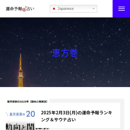
Japanese
運命予報占い
運命予報占いとは
恵方巻
あなたの所属部屋を探そう！
最恐の相性占い
秘伝公開！吉凶カレンダー
記事カテゴリー
ブログ
2025年2月3日(月)の運命予報ランキ
ング＆サウナ占い
お知らせ