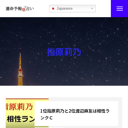
Japanese
運命予報占い
運命予報占いとは
指原莉乃
あなたの所属部屋を探そう！
最恐の相性占い
秘伝公開！吉凶カレンダー
記事カテゴリー
ブログ
1位指原莉乃と2位渡辺麻友は相性ラ
ンクＣ
お知らせ