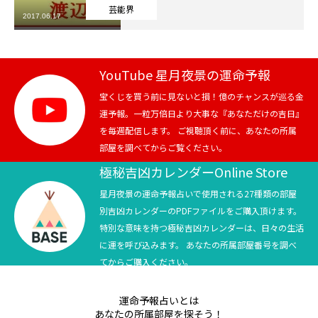
芸能界
2017.06.17
芸能界
テニス
YouTube 星月夜景の運命予報
スポーツ
宝くじを買う前に見ないと損！億のチャンスが巡る金
運予報。一粒万倍日より大事な『あなただけの吉日』
を毎週配信します。 ご視聴頂く前に、あなたの所属
競馬
部屋を調べてからご覧ください。
社会
極秘吉凶カレンダーOnline Store
星月夜景の運命予報占いで使用される27種類の部屋
テニス四大大会・五輪
別吉凶カレンダーのPDFファイルをご購入頂けます。
特別な意味を持つ極秘吉凶カレンダーは、日々の生活
テニス四大大会・五輪
に運を呼び込みます。 あなたの所属部屋番号を調べ
てからご購入ください。
鑑定及び出演依頼
運命予報占いとは
YouTube
あなたの所属部屋を探そう！