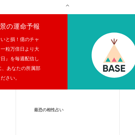
月夜景の運命予報
ないと損！億のチャ
。一粒万倍日より大
吉日』を毎週配信し
に、あなたの所属部
ください。
最恐の相性占い