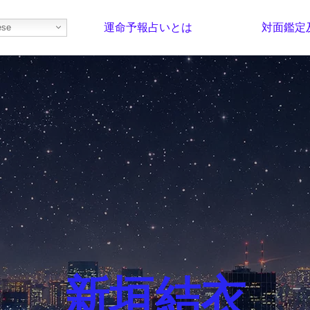
運命予報占いとは
対面鑑定
ese
部屋を探そう！
最恐の相性占い
新垣結衣