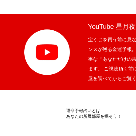
YouTube 星
宝くじを買う前に見
ンスが巡る金運予報
事な『あなただけの
ます。 ご視聴頂く前
屋を調べてからご覧
運命予報占いとは
あなたの所属部屋を探そう！